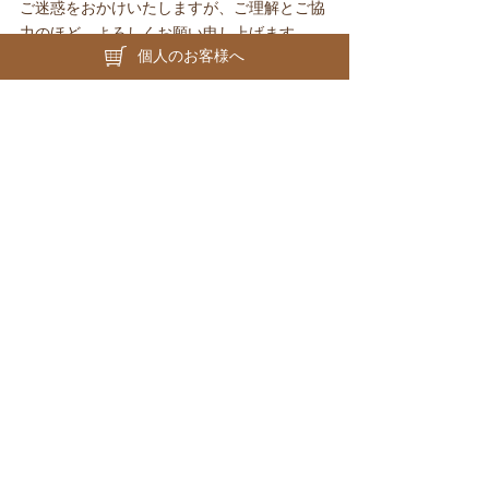
ご迷惑をおかけいたしますが、ご理解とご協
力のほど、よろしくお願い申し上げます。
個人のお客様へ
お得にお買い物をお楽しみいただけるこの機
会を、ぜひご活用ください。
今後とも変わらぬご愛顧のほど、よろしくお
願い申し上げます。
ホーム
会社情報
直営店
採用情報
オンラインショップ
お知らせ
ご意見・ご要望
プライバシーポリシー
Copyright(c) Oriental Bakery. All Rights Reserved.