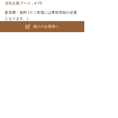
当社出展ブース：4-T5
参加費：無料 (※ご来場には事前登録が必要
となります。)
個人のお客様へ
来場事前登録は
こちら
。
ホーム
会社情報
直営店
採用情報
オンラインショップ