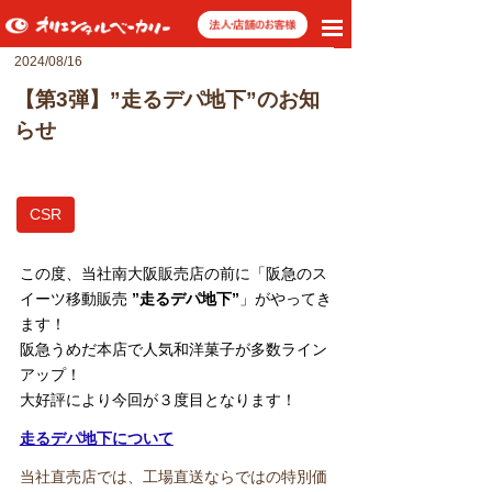
toggle
navigation
2024/08/16
【第3弾】”走るデパ地下”のお知
らせ
CSR
この度、当社南大阪販売店の前に「阪急のス
イーツ移動販売
”走るデパ地下”
」がやってき
ます！
阪急うめだ本店で人気和洋菓子が多数ライン
アップ！
大好評により今回が３度目となります！
走るデパ地下について
当社直売店では、工場直送ならではの特別価