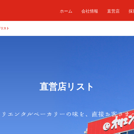
ホーム
会社情報
直営店
採
店リスト
直営店リスト