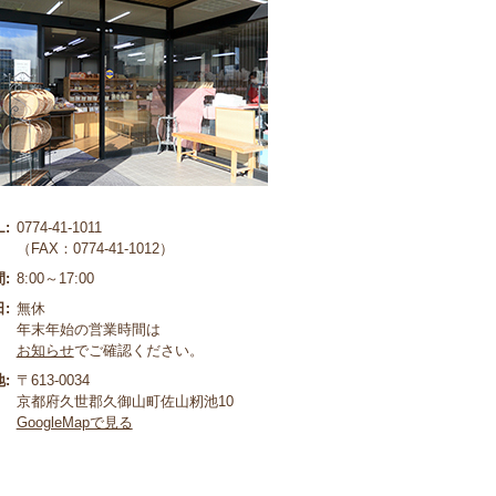
L:
0774-41-1011
（FAX：0774-41-1012）
:
8:00～17:00
:
無休
年末年始の営業時間は
お知らせ
でご確認ください。
:
〒613-0034
京都府久世郡久御山町佐山籾池10
GoogleMapで見る