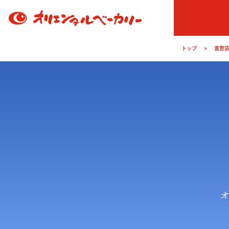
トップ
＞
直営