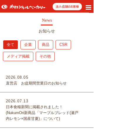
toggle
navigation
News
お知らせ
全て
企業
商品
CSR
メディア掲載
その他
2026.08.05
直営店 お盆期間営業日のお知らせ
2026.07.13
日本食糧新聞に掲載されました！
(NukumOri新商品「マーブルブレッド(瀬戸
内レモン×国産甘夏)」について)