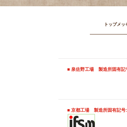
トップメッ
■ 泉佐野工場 製造所固有記号
■ 京都工場 製造所固有記号: