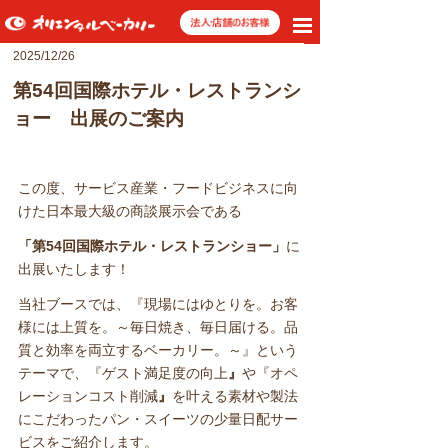
toggle
navigation
2025/12/26
第54回国際ホテル・レストランシ
ョー 出展のご案内
この度、サービス産業・フードビジネスに向
けた日本最大級の商談展示会である
「第54回国際ホテル・レストランショー」
に
出展いたします！
当社ブースでは、『現場にはゆとりを。お客
様には上質を。～毎日焼き、毎日届ける。品
質と効率を両立するベーカリー。～』という
テーマで、『ゲスト満足度の向上
』
や『オペ
レーションコスト削減
』
を叶える素材や製法
にこだわったパン・スイーツの少量日配サー
ビスをご紹介します。