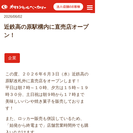
toggle
navigation
2026/06/02
近鉄高の原駅構内に直売店オープ
ン！
企業
この度、２０２６年６月３日（水）近鉄高の
原駅改札外に直売店をオープンします！
平日は朝７時～１０時、夕方は１５時～１９
時３０分、土日祝は朝９時から１７時まで
美味しいパンや焼き菓子を販売しておりま
す！
また、ロッカー販売も併設しているため、
「始発から終電まで」店舗営業時間外でも購
入いただけます。