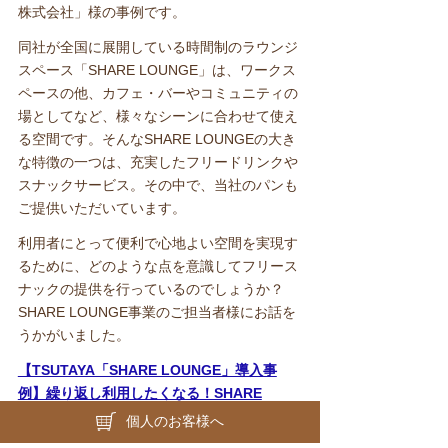
株式会社」様の事例です。
同社が全国に展開している時間制のラウンジ
スペース「SHARE LOUNGE」は、ワークス
ペースの他、カフェ・バーやコミュニティの
場としてなど、様々なシーンに合わせて使え
る空間です。そんなSHARE LOUNGEの大き
な特徴の一つは、充実したフリードリンクや
スナックサービス。その中で、当社のパンも
ご提供いただいています。
利用者にとって便利で心地よい空間を実現す
るために、どのような点を意識してフリース
ナックの提供を行っているのでしょうか？
SHARE LOUNGE事業のご担当者様にお話を
うかがいました。
【TSUTAYA「SHARE LOUNGE」導入事
例】繰り返し利用したくなる！SHARE
LOUNGE人気のカギはバラエティ豊かなフー
個人のお客様へ
ドサービス | オリエンタルベーカリー | パン